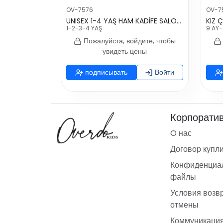
OV-7576
OV-7
UNISEX 1-4 YAŞ HAM KADİFE SALOPET
1-2-3-4 YAŞ
9 AY-
Пожалуйста, войдите, чтобы
увидеть цены
подписывать
Войти
Корпорати
O нас
Договор купл
Конфиденциал
файлы
Условия возв
отмены
Коммуникаци