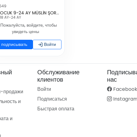
549
KIZ ÇOCUK 9-24 AY MÜSLİN ŞORT TULUM
18 AY-24 AY
Пожалуйста, войдите, чтобы
увидеть цены
подписывать
Войти
вный
Обслуживание
Подписыва
клиентов
нас
Войти
Faceboo
и-продажи
Подписаться
Instagra
ьность и
Быстрая оплата
рата и
я