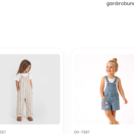
gardırobuna
557
OV-7397