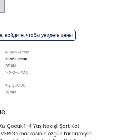
, войдите, чтобы увидеть цены
4 Количество
Комбинезон
DENIM
1-2-3-4 YAŞ
KIZ ÇOCUK
DENIM
ие
z Çocuk 1-4 Yaş Nakışlı Şort Kot
OVERDO markasının özgün tasarımıyla