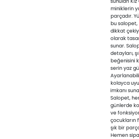
sunulan Kız 
miniklerin ya
parçadır. Y
bu salopet,
dikkat çeki
olarak tasa
sunar. Salop
detayları, ş
beğenisini k
serin yaz gü
Ayarlanabili
kolayca uyu
imkanı suna
Salopet, he
günlerde kom
ve fonksiyo
çocukların 
şık bir parç
Hemen sipari