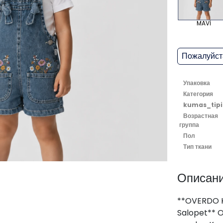
MAVİ
Пожалуйста
Упаковка
Категория
kumas_tipi
Возрастная
группа
Пол
Тип ткани
Описан
**OVERDO Kı
Salopet** 