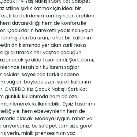
Çocuk 1-4 Yaş Nakışlı Şort Kot Salopet,
z stiline şıklık katmak için ideal bir
üksek kaliteli denim kumaşından üretilen
 hem dayanıklılığı hem de konforu ile
yor. Çocukların hareketli yapısına uygun
rlanmış olan bu ürün, rahat bir kullanım
etin ön kısmında yer alan zarif nakış
ıklığı artırarak her yaştan çocuğun
azanacak şekilde tasarlandı. Şort kısmı,
nlerinde ferah bir kullanım sağlar.
r askıları sayesinde farklı bedene
m sağlar, böylece uzun süreli kullanım
r. OVERDO Kız Çocuk Nakışlı Şort Kot
m günlük kullanımda hem de özel
binlenerek kullanılabilir. Eşsiz tasarımı
nelliğiyle, hem ebeveynlerin hem de
favorisi olacak. Modaya uygun, rahat ve
a arıyorsanız, bu salopet tam size göre!
ş verin, minik prensesinizin yaz