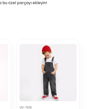
 bu özel parçayı ekleyin!
OV-7515