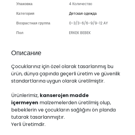
Упаковка
4 Количество
Категория
Детская одежда
Возрастная группа
0-3/3-6/6-9/9-12 AY
Пол
ERKEK BEBEK
Описание
Çocuklarınız için özel olarak tasarlanmış bu
ürün, dünya çapında geçerli üretim ve güvenlik
standartlarına uygun olarak üretilmiştir.
Ürünlerimiz,
kanserojen madde
içermeyen
malzemelerden üretilmiş olup,
bebeklerin ve çocukların sağlığını ön planda
tutarak tasarlanmıştır.
Yerli Üretimdir.