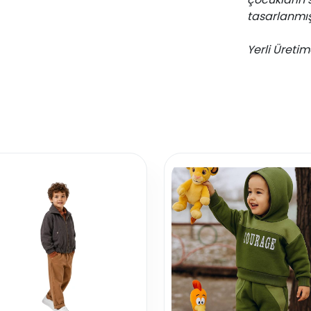
tasarlanmışt
Yerli Üretim