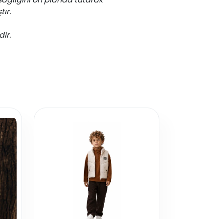
ır.
dir.