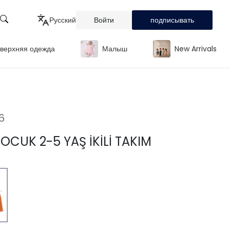
Русский
Войти
подписывать
верхняя одежда
Малыш
New Arrivals
Türkçe
English
Русский
6
OCUK 2-5 YAŞ İKİLİ TAKIM