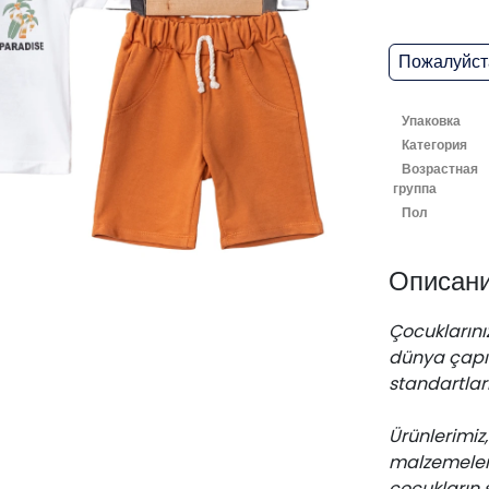
Пожалуйста
Упаковка
Категория
Возрастная
группа
Пол
Описан
Çocuklarınız
dünya çapın
standartları
Ürünlerimi
malzemelerd
çocukların 