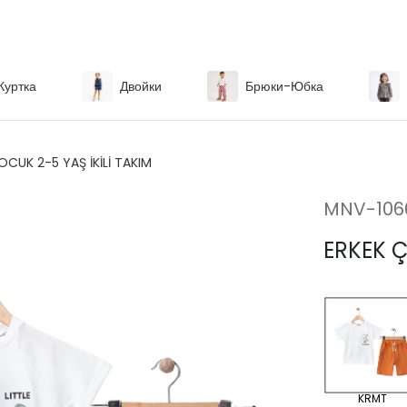
Куртка
Двойки
Брюки-Юбка
OCUK 2-5 YAŞ İKİLİ TAKIM
MNV-106
ERKEK Ç
KRMT