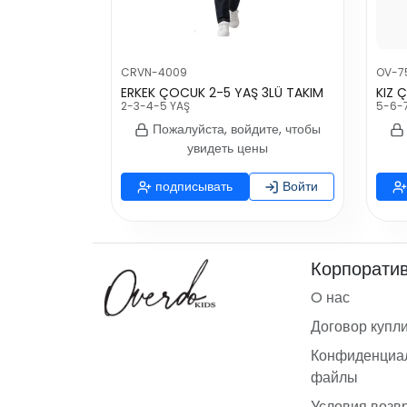
CRVN-4009
OV-7
ERKEK ÇOCUK 2-5 YAŞ 3LÜ TAKIM
2-3-4-5 YAŞ
5-6-
Пожалуйста, войдите, чтобы
увидеть цены
подписывать
Войти
Корпорати
O нас
Договор купл
Конфиденциал
файлы
Условия возв