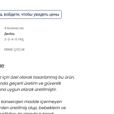
, войдите, чтобы увидеть цены
4 Количество
Двойка
2-3-4-5 YAŞ
ERKEK ÇOCUK
ие
 için özel olarak tasarlanmış bu ürün,
da geçerli üretim ve güvenlik
na uygun olarak üretilmiştir.
z, kanserojen madde içermeyen
en üretilmiş olup, bebeklerin ve
sağlığını ön planda tutarak