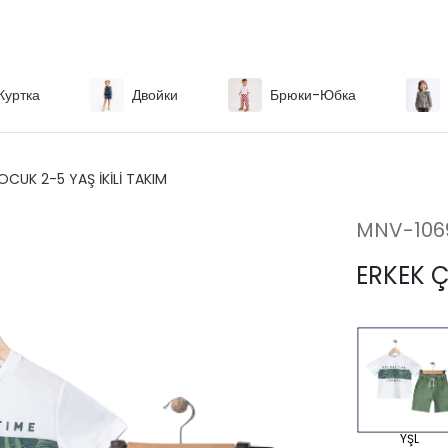
Куртка
Двойки
Брюки-Юбка
OCUK 2-5 YAŞ İKİLİ TAKIM
MNV-106
ERKEK Ç
YŞL