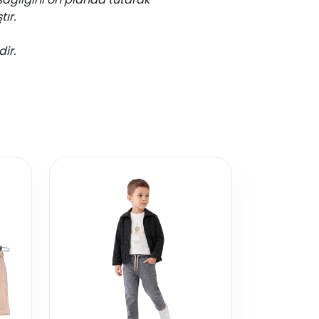
ır.
dir.