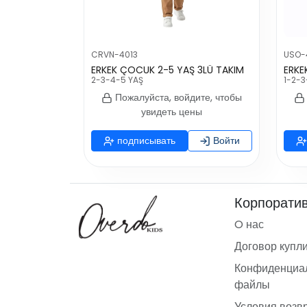
CRVN-4013
USO-
ERKEK ÇOCUK 2-5 YAŞ 3LÜ TAKIM
2-3-4-5 YAŞ
1-2-3
Пожалуйста, войдите, чтобы
увидеть цены
подписывать
Войти
Корпорати
O нас
Договор купл
Конфиденциал
файлы
Условия возв