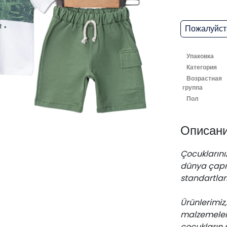
Пожалуйста
Упаковка
Категория
Возрастная
группа
Пол
Описан
Çocuklarınız
dünya çapın
standartları
Ürünlerimi
malzemelerd
çocukların 