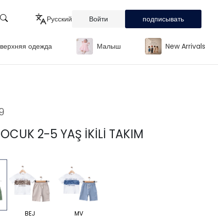
Русский
Войти
подписывать
верхняя одежда
Малыш
New Arrivals
Türkçe
English
Русский
9
OCUK 2-5 YAŞ İKİLİ TAKIM
BEJ
MV