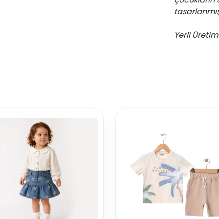
tasarlanmışt
Yerli Üretim