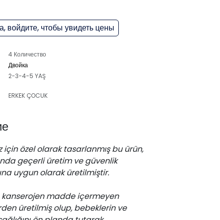
, войдите, чтобы увидеть цены
4 Количество
Двойка
2-3-4-5 YAŞ
ERKEK ÇOCUK
ие
 için özel olarak tasarlanmış bu ürün,
da geçerli üretim ve güvenlik
na uygun olarak üretilmiştir.
z, kanserojen madde içermeyen
en üretilmiş olup, bebeklerin ve
sağlığını ön planda tutarak