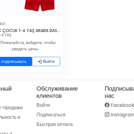
401
ERKEK ÇOCUK 1-4 YAŞ ARABA BASKILI KISA KOLLU TAKIM
-4 YAŞ
Пожалуйста, войдите, чтобы
увидеть цены
подписывать
Войти
вный
Обслуживание
Подписыва
клиентов
нас
Войти
Faceboo
и-продажи
Подписаться
Instagra
ьность и
Быстрая оплата
рата и