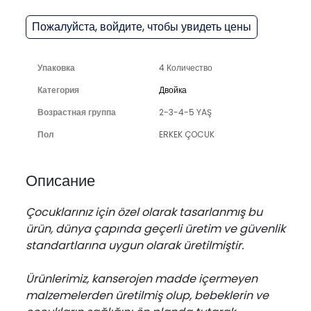
Пожалуйста, войдите, чтобы увидеть цены
Упаковка
4 Количество
Категория
Двойка
Возрастная группа
2-3-4-5 YAŞ
Пол
ERKEK ÇOCUK
Описание
Çocuklarınız için özel olarak tasarlanmış bu
ürün, dünya çapında geçerli üretim ve güvenlik
standartlarına uygun olarak üretilmiştir.
Ürünlerimiz, kanserojen madde içermeyen
malzemelerden üretilmiş olup, bebeklerin ve