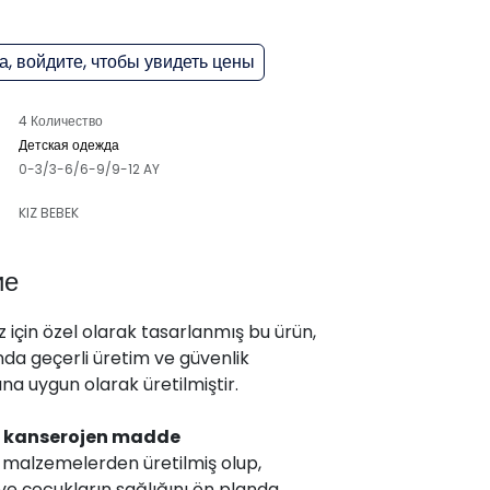
, войдите, чтобы увидеть цены
4 Количество
Детская одежда
0-3/3-6/6-9/9-12 AY
KIZ BEBEK
ие
 için özel olarak tasarlanmış bu ürün,
da geçerli üretim ve güvenlik
na uygun olarak üretilmiştir.
,
kanserojen madde
malzemelerden üretilmiş olup,
ve çocukların sağlığını ön planda