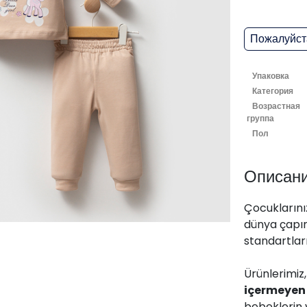
Пожалуйста
Упаковка
Категория
Возрастная
группа
Пол
Описан
Çocuklarınız
dünya çapın
standartları
Ürünlerimiz
içermeyen
bebeklerin 