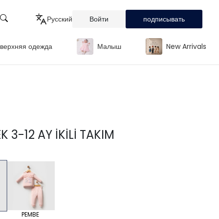
Русский
Войти
подписывать
верхняя одежда
Малыш
New Arrivals
Türkçe
English
Русский
K 3-12 AY İKİLİ TAKIM
PEMBE