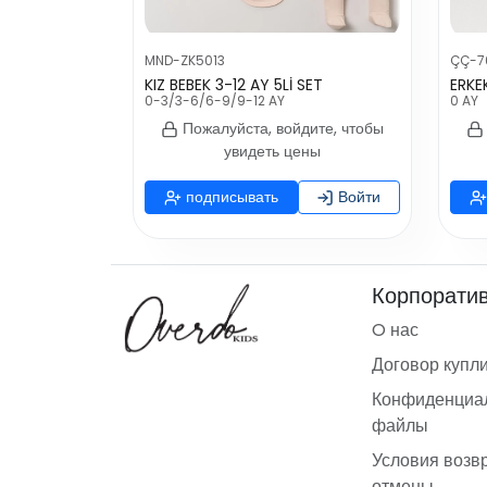
MND-ZK5013
ÇÇ-7
KIZ BEBEK 3-12 AY 5Lİ SET
ERKE
0-3/3-6/6-9/9-12 AY
0 AY
Пожалуйста, войдите, чтобы
увидеть цены
подписывать
Войти
Корпорати
O нас
Договор купл
Конфиденциал
файлы
Условия возв
отмены