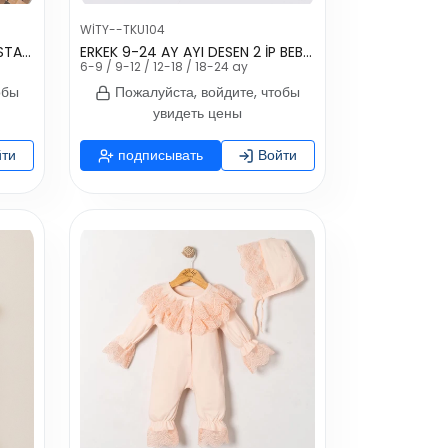
WİTY--TKU104
UNİSEX 6-9-12 AY WELSOFT ASTARLI TRİKO TULUM
ERKEK 9-24 AY AYI DESEN 2 İP BEBEK TAKIM
6-9 / 9-12 / 12-18 / 18-24 ay
обы
Пожалуйста, войдите, чтобы
увидеть цены
ти
подписывать
Войти