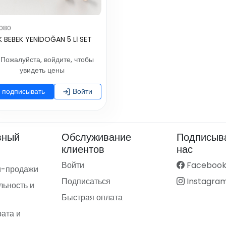
080
K BEBEK YENİDOĞAN 5 Lİ SET
Пожалуйста, войдите, чтобы
увидеть цены
подписывать
Войти
вный
Обслуживание
Подписыва
клиентов
нас
Войти
Faceboo
и-продажи
Подписаться
Instagra
ьность и
Быстрая оплата
рата и