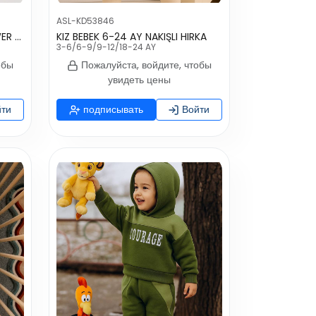
ASL-KD53846
KIZ BEBEK 3-12 AY MOONFLOWER TOKALI ELBİSE
KIZ BEBEK 6-24 AY NAKIŞLI HIRKA
3-6/6-9/9-12/18-24 AY
обы
Пожалуйста, войдите, чтобы
увидеть цены
ти
подписывать
Войти