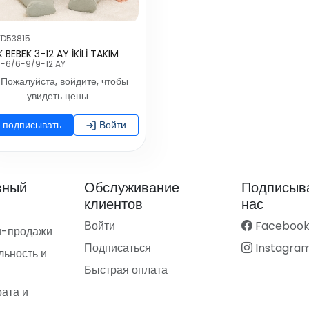
KD53815
 BEBEK 3-12 AY İKİLİ TAKIM
-6/6-9/9-12 AY
Пожалуйста, войдите, чтобы
увидеть цены
подписывать
Войти
вный
Обслуживание
Подписыва
клиентов
нас
Войти
Faceboo
и-продажи
Подписаться
Instagra
ьность и
Быстрая оплата
рата и