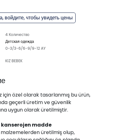
, войдите, чтобы увидеть цены
4 Количество
Детская одежда
0-3/3-6/6-9/9-12 AY
KIZ BEBEK
ие
 için özel olarak tasarlanmış bu ürün,
da geçerli üretim ve güvenlik
na uygun olarak üretilmiştir.
,
kanserojen madde
malzemelerden üretilmiş olup,
ve çocukların sağlığını ön planda