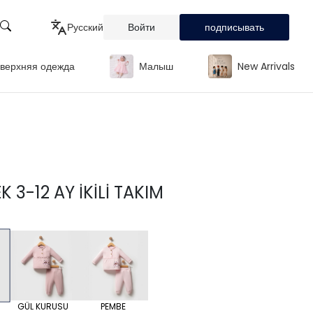
Русский
Войти
подписывать
верхняя одежда
Малыш
New Arrivals
Türkçe
English
Русский
K 3-12 AY İKİLİ TAKIM
GÜL KURUSU
PEMBE