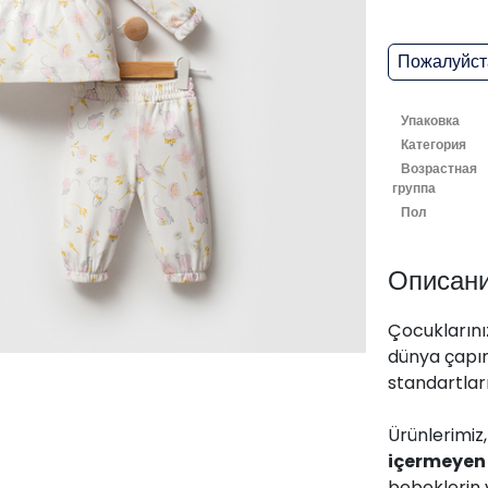
Пожалуйста
Упаковка
Категория
Возрастная
группа
Пол
Описан
Çocuklarınız
dünya çapın
standartları
Ürünlerimiz
içermeyen
bebeklerin 