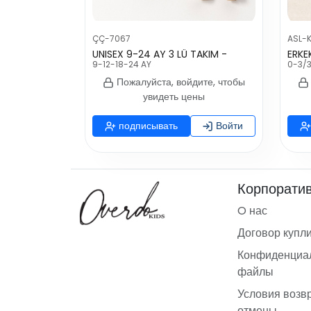
ÇÇ-7067
ASL-
UNISEX 9-24 AY 3 LÜ TAKIM -
ERKEK
9-12-18-24 AY
0-3/3
Пожалуйста, войдите, чтобы
увидеть цены
подписывать
Войти
Корпорати
O нас
Договор купл
Конфиденциал
файлы
Условия возв
отмены