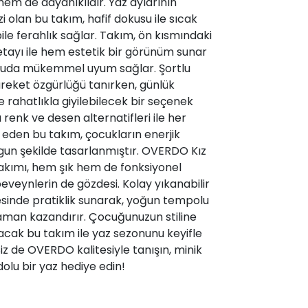
em de dayanıklıdır. Yaz aylarının
 olan bu takım, hafif dokusu ile sıcak
le ferahlık sağlar. Takım, ön kısmındaki
ayı ile hem estetik bir görünüm sunar
uda mükemmel uyum sağlar. Şortlu
areket özgürlüğü tanırken, günlük
e rahatlıkla giyilebilecek bir seçenek
ı renk ve desen alternatifleri ile her
 eden bu takım, çocukların enerjik
gun şekilde tasarlanmıştır. OVERDO Kız
Takımı, hem şık hem de fonksiyonel
eveynlerin de gözdesi. Kolay yıkanabilir
yesinde pratiklik sunarak, yoğun tempolu
an kazandırır. Çocuğunuzun stiline
acak bu takım ile yaz sezonunu keyifle
Siz de OVERDO kalitesiyle tanışın, minik
 dolu bir yaz hediye edin!