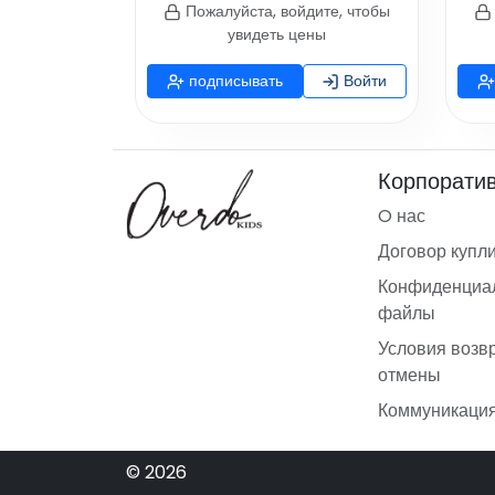
Пожалуйста, войдите, чтобы
увидеть цены
подписывать
Войти
Корпорати
O нас
Договор купл
Конфиденциал
файлы
Условия возв
отмены
Коммуникаци
© 2026