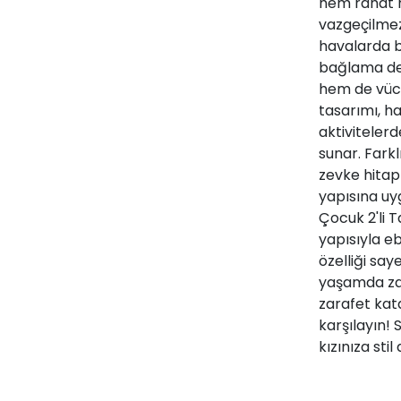
hem rahat h
vazgeçilmezi
havalarda bi
bağlama det
hem de vüc
tasarımı, h
aktivitelerd
sunar. Farkl
zevke hitap
yapısına uy
Çocuk 2'li 
yapısıyla eb
özelliği sa
yaşamda zam
zarafet kat
karşılayın! 
kızınıza stil