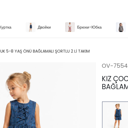
Куртка
Двойки
Брюки-Юбка
UK 5-8 YAŞ ÖNÜ BAĞLAMALI ŞORTLU 2 Lİ TAKIM
OV-7554
KIZ ÇO
BAĞLAMA