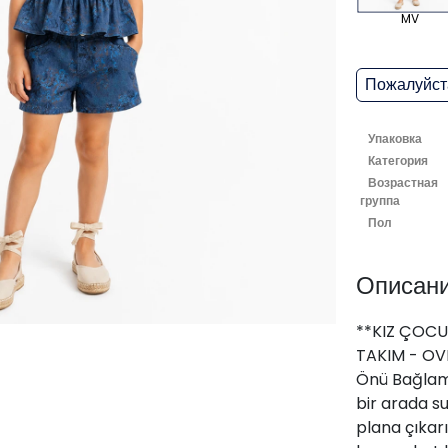
MV
Пожалуйста
Упаковка
Категория
Возрастная
группа
Пол
Описан
**KIZ ÇOCU
TAKIM - OV
Önü Bağlamal
bir arada s
plana çıkar