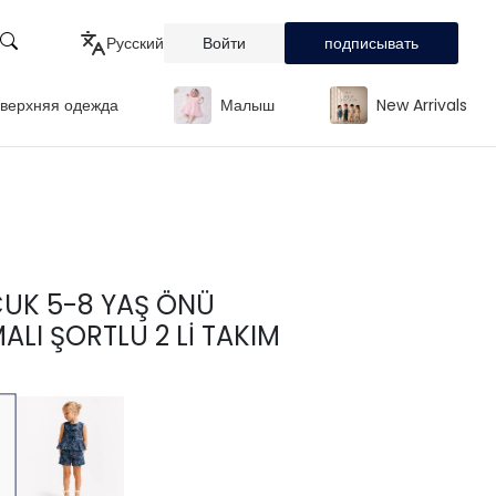
Русский
Войти
подписывать
верхняя одежда
Малыш
New Arrivals
Türkçe
English
Русский
CUK 5-8 YAŞ ÖNÜ
LI ŞORTLU 2 Lİ TAKIM