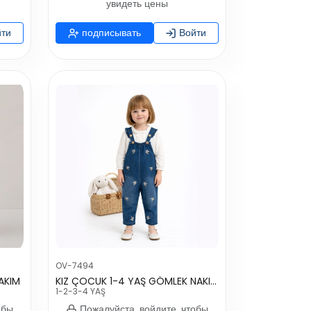
увидеть цены
ти
подписывать
Войти
OV-7494
TAKIM
KIZ ÇOCUK 1-4 YAŞ GÖMLEK NAKIŞLI SALOPET
1-2-3-4 YAŞ
обы
Пожалуйста, войдите, чтобы