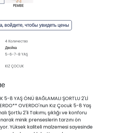
PEMBE
, войдите, чтобы увидеть цены
4 Количество
Двойка
5-6-7-8 YAŞ
KIZ ÇOCUK
ие
K 5-8 YAŞ ÖNÜ BAĞLAMALI ŞORTLU 2'Lİ
ERDO** OVERDO'nun Kız Çocuk 5-8 Yaş
ı Şortlu 2'li Takımı, şıklığı ve konforu
unarak minik prenseslerin tarzını ön
ıyor. Yüksek kaliteli malzemesi sayesinde