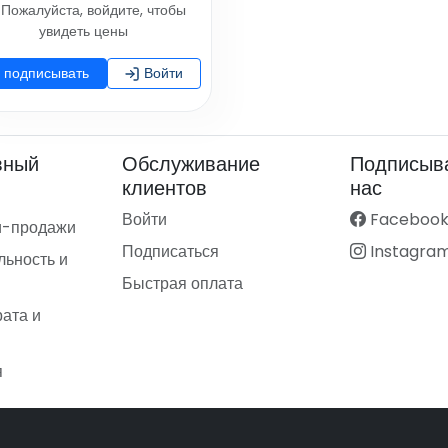
Пожалуйста, войдите, чтобы
увидеть цены
подписывать
Войти
вный
Обслуживание
Подписыва
клиентов
нас
Войти
Faceboo
и-продажи
Подписаться
Instagra
ьность и
Быстрая оплата
рата и
я