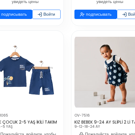
увидеть цены
увидеть цены
подписывать
Войти
подписывать
Вой
1065
OV-7516
K ÇOCUK 2-5 YAŞ İKİLİ TAKIM
KIZ BEBEK 9-24 AY SLİPLİ 2 Lİ 
4-5 YAŞ
9-12-18-24 AY
Пожалуйста, войдите, чтобы
Пожалуйста, войдите, чт