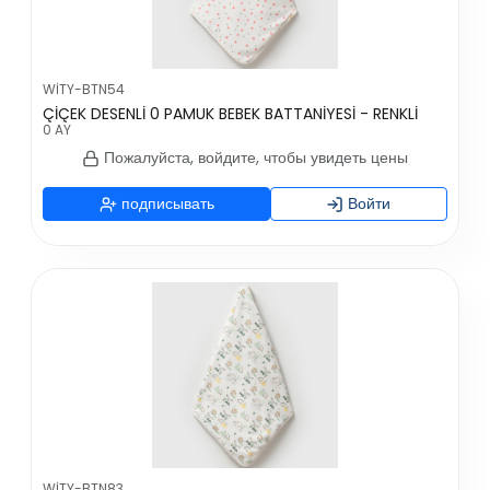
WİTY-BTN54
ÇİÇEK DESENLİ 0 PAMUK BEBEK BATTANİYESİ - RENKLİ
0 AY
Пожалуйста, войдите, чтобы увидеть цены
подписывать
Войти
WİTY-BTN83