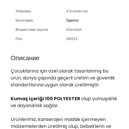
Упаковка
4 Количество
Категория
Одеяло
Возрастная группа
standart
Пол
UNISEX
Описание
Çocuklarınız için özel olarak tasarlanmış bu
ürün, dünya çapında geçerli üretim ve güvenlik
standartlarına uygun olarak üretilmiştir.
Kumaş içeriği 100 POLYESTER
olup yumuşaklık
ve dayanıklılık sağlar.
Ürünlerimiz, kanserojen madde içermeyen
malzemelerden üretilmiş olup, bebeklerin ve