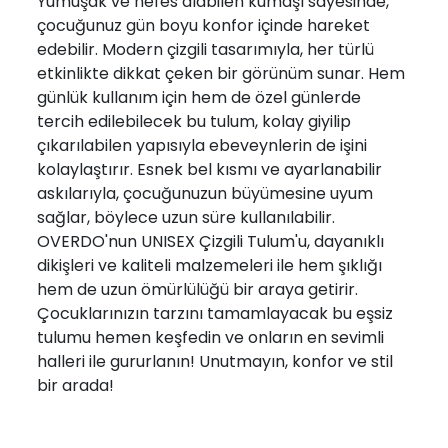
Yumuşak ve nefes alabilen kumaşı sayesinde,
çocuğunuz gün boyu konfor içinde hareket
edebilir. Modern çizgili tasarımıyla, her türlü
etkinlikte dikkat çeken bir görünüm sunar. Hem
günlük kullanım için hem de özel günlerde
tercih edilebilecek bu tulum, kolay giyilip
çıkarılabilen yapısıyla ebeveynlerin de işini
kolaylaştırır. Esnek bel kısmı ve ayarlanabilir
askılarıyla, çocuğunuzun büyümesine uyum
sağlar, böylece uzun süre kullanılabilir.
OVERDO'nun UNISEX Çizgili Tulum'u, dayanıklı
dikişleri ve kaliteli malzemeleri ile hem şıklığı
hem de uzun ömürlülüğü bir araya getirir.
Çocuklarınızın tarzını tamamlayacak bu eşsiz
tulumu hemen keşfedin ve onların en sevimli
halleri ile gururlanın! Unutmayın, konfor ve stil
bir arada!