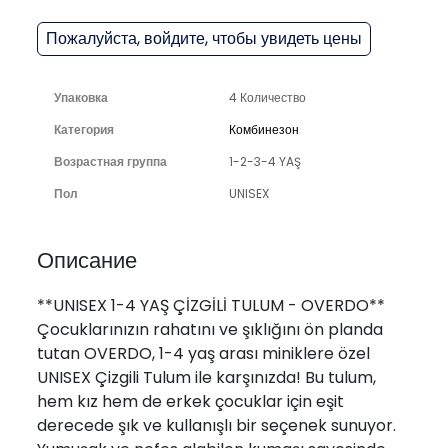
Пожалуйста, войдите, чтобы увидеть цены
Упаковка
4 Количество
Категория
Комбинезон
Возрастная группа
1-2-3-4 YAŞ
Пол
UNISEX
Описание
**UNISEX 1-4 YAŞ ÇİZGİLİ TULUM - OVERDO**
Çocuklarınızın rahatını ve şıklığını ön planda
tutan OVERDO, 1-4 yaş arası miniklere özel
UNISEX Çizgili Tulum ile karşınızda! Bu tulum,
hem kız hem de erkek çocuklar için eşit
derecede şık ve kullanışlı bir seçenek sunuyor.