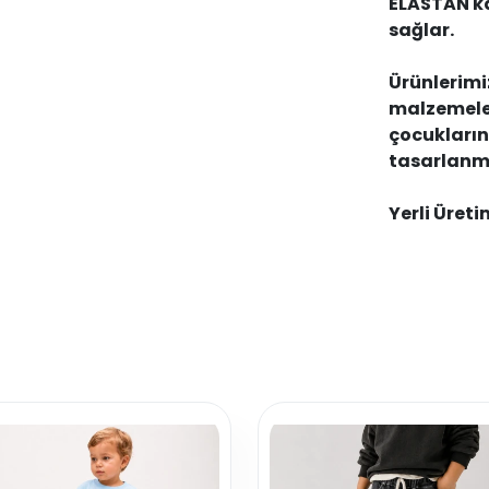
ELASTAN
k
sağlar.
Ürünlerim
malzemeler
çocukların
tasarlanmı
Yerli Üreti