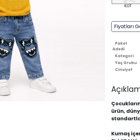
KOT
Fiyatları G
Paket
Adedi
Kategori
Yaş Grubu
Cinsiyet
Açıklam
Çocukların
ürün, düny
standartla
Kumaş içer