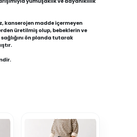
arışımıyla yumuşaklık ve dayanıklılık
iz, kanserojen madde içermeyen
den üretilmiş olup, bebeklerin ve
 sağlığını ön planda tutarak
ştır.
mdir.