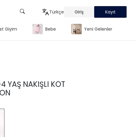
Türkçe
Giriş
Kayıt
st Giyim
Bebe
Yeni Gelenler
Türkçe
English
Русский
-4 YAŞ NAKIŞLI KOT
LON