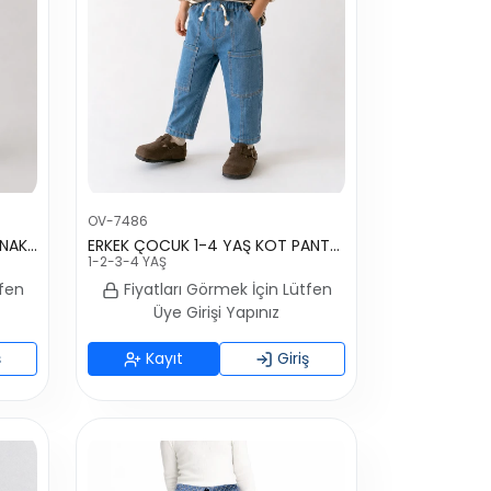
OV-7486
ERKEK ÇOCUK 1-4 YAŞ AYICIK NAKIŞLI
ERKEK ÇOCUK 1-4 YAŞ KOT PANTOLON
1-2-3-4 YAŞ
tfen
Fiyatları Görmek İçin Lütfen
Üye Girişi Yapınız
ş
Kayıt
Giriş