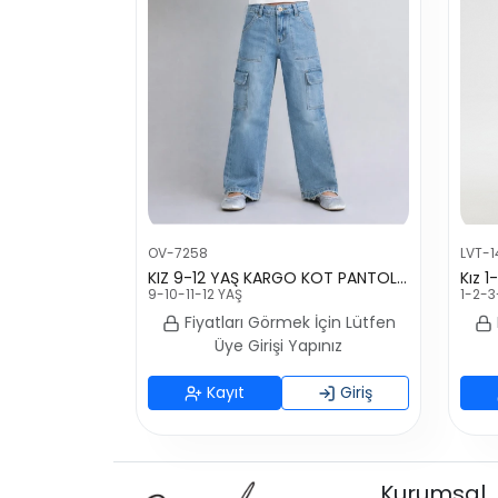
OV-7258
LVT-
KIZ 9-12 YAŞ KARGO KOT PANTOLON
Kız 1
9-10-11-12 YAŞ
1-2-3
Fiyatları Görmek İçin Lütfen
Üye Girişi Yapınız
Kayıt
Giriş
Kurumsal