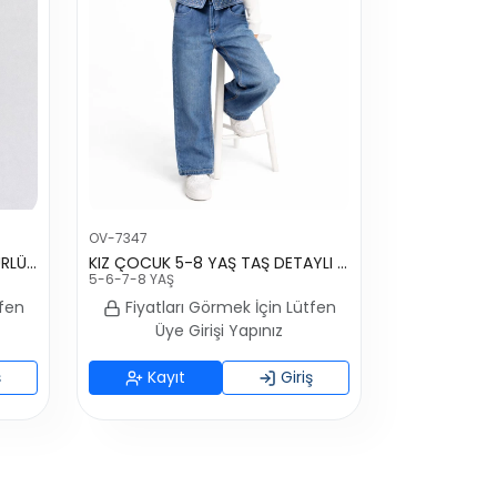
OV-7347
KIZ ÇOCUK 5-8 YAŞ BELİ GÜPÜRLÜ PANTOLON
KIZ ÇOCUK 5-8 YAŞ TAŞ DETAYLI BASKILI KOT PANTOLON
5-6-7-8 YAŞ
tfen
Fiyatları Görmek İçin Lütfen
Üye Girişi Yapınız
ş
Kayıt
Giriş