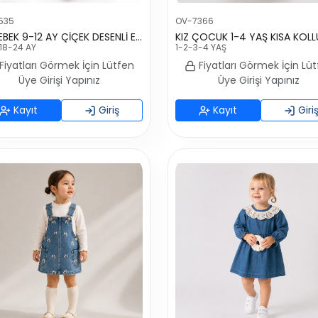
535
OV-7366
KIZ BEBEK 9-12 AY ÇİÇEK DESENLİ ELBİSE
18-24 AY
1-2-3-4 YAŞ
Fiyatları Görmek İçin Lütfen
Fiyatları Görmek İçin Lü
Üye Girişi Yapınız
Üye Girişi Yapınız
Kayıt
Giriş
Kayıt
Giri