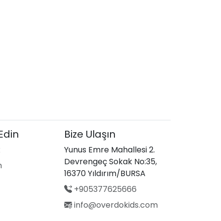
 Edin
Bize Ulaşın
k
Yunus Emre Mahallesi 2.
Devrengeç Sokak No:35,
m
16370 Yıldırım/BURSA
+905377625666
info@overdokids.com