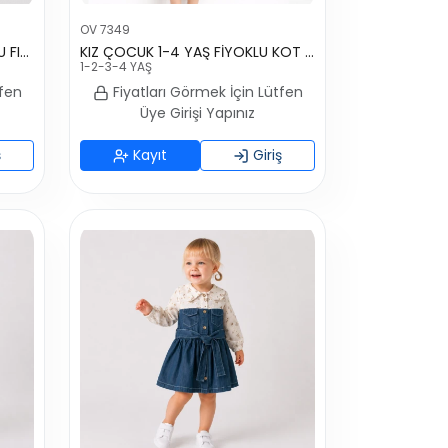
OV 7349
KIZ ÇOCUK 1-4 YAŞ KISA KOLLU FIRFIRLI KETEN ELBİSE
KIZ ÇOCUK 1-4 YAŞ FİYOKLU KOT KETEN ELBİSE
1-2-3-4 YAŞ
tfen
Fiyatları Görmek İçin Lütfen
Üye Girişi Yapınız
ş
Kayıt
Giriş