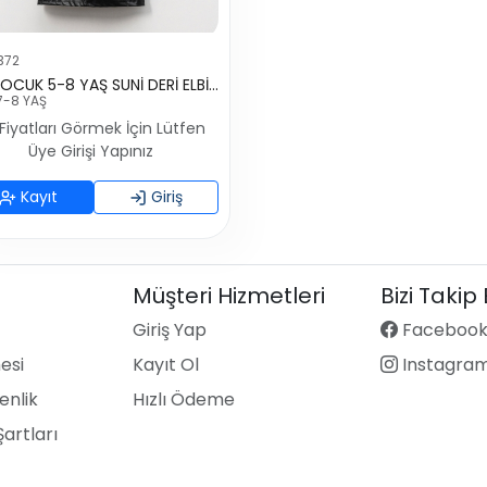
372
KIZ ÇOCUK 5-8 YAŞ SUNİ DERİ ELBİSE
7-8 YAŞ
Fiyatları Görmek İçin Lütfen
Üye Girişi Yapınız
Kayıt
Giriş
Müşteri Hizmetleri
Bizi Takip
Giriş Yap
Faceboo
esi
Kayıt Ol
Instagra
enlik
Hızlı Ödeme
Şartları