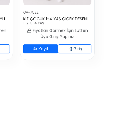
OV-7522
KIZ BEBEK 9-24 AY YAKA DETAYLI TOKALI KOT ELBİSE
KIZ ÇOCUK 1-4 YAŞ ÇİÇEK DESENLİ KOT ELBİSE
1-2-3-4 YAŞ
tfen
Fiyatları Görmek İçin Lütfen
Üye Girişi Yapınız
ş
Kayıt
Giriş