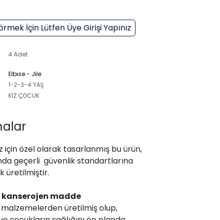
örmek İçin Lütfen Üye Girişi Yapınız
4 Adet
Elbise - Jile
1-2-3-4 YAŞ
KIZ ÇOCUK
alar
 için özel olarak tasarlanmış bu ürün,
da geçerli güvenlik standartlarına
 üretilmiştir.
,
kanserojen madde
malzemelerden üretilmiş olup,
ve çocukların sağlığını ön planda