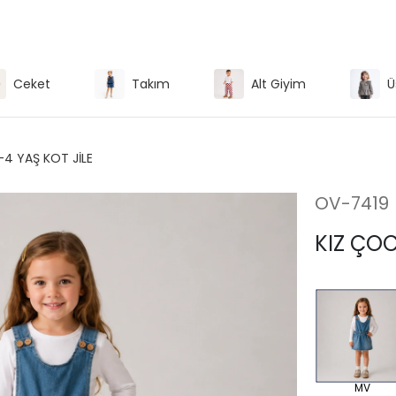
Ceket
Takım
Alt Giyim
Ü
-4 YAŞ KOT JİLE
OV-7419
KIZ ÇOC
MV