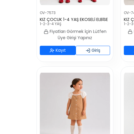
OV-7573
OV-74
KIZ ÇOCUK 1-4 YAŞ EKOSELİ ELBİSE
1-2-3-4 YAŞ
1-2-3
Fiyatları Görmek İçin Lütfen
Üye Girişi Yapınız
Kayıt
Giriş