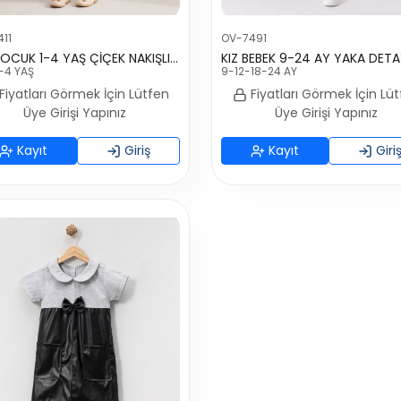
11
OV-7491
KIZ ÇOCUK 1-4 YAŞ ÇİÇEK NAKIŞLI KOT JİLE
-4 YAŞ
9-12-18-24 AY
Fiyatları Görmek İçin Lütfen
Fiyatları Görmek İçin Lü
Üye Girişi Yapınız
Üye Girişi Yapınız
Kayıt
Giriş
Kayıt
Giri