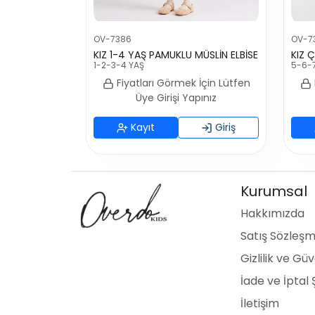
OV-7386
OV-7
KIZ 1-4 YAŞ PAMUKLU MÜSLİN ELBİSE
1-2-3-4 YAŞ
5-6-
Fiyatları Görmek İçin Lütfen
Üye Girişi Yapınız
Kayıt
Giriş
Kurumsal
Hakkımızda
Satış Sözleşm
Gizlilik ve Güv
İade ve İptal 
İletişim