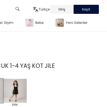
Türkçe
Giriş
Kayıt
st Giyim
Bebe
Yeni Gelenler
Türkçe
English
Русский
UK 1-4 YAŞ KOT JİLE
SYH