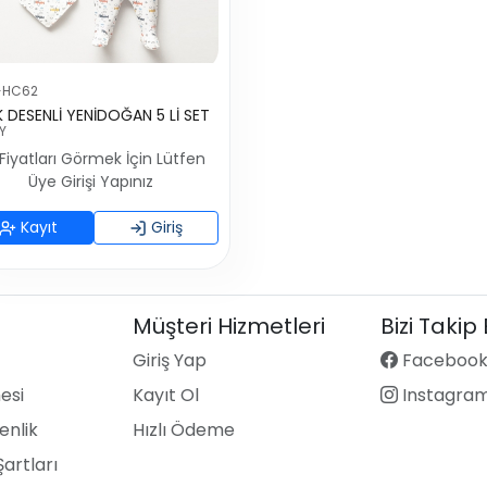
-HC62
 DESENLİ YENİDOĞAN 5 Lİ SET
Y
Fiyatları Görmek İçin Lütfen
Üye Girişi Yapınız
Kayıt
Giriş
Müşteri Hizmetleri
Bizi Takip
Giriş Yap
Faceboo
esi
Kayıt Ol
Instagra
enlik
Hızlı Ödeme
Şartları