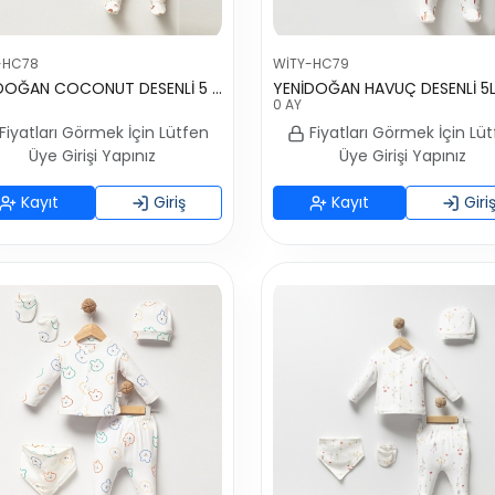
-HC78
WİTY-HC79
YENİDOĞAN COCONUT DESENLİ 5 Lİ SET
YENİDOĞAN HAVUÇ DESENLİ 5L
0 AY
Fiyatları Görmek İçin Lütfen
Fiyatları Görmek İçin Lü
Üye Girişi Yapınız
Üye Girişi Yapınız
Kayıt
Giriş
Kayıt
Giri