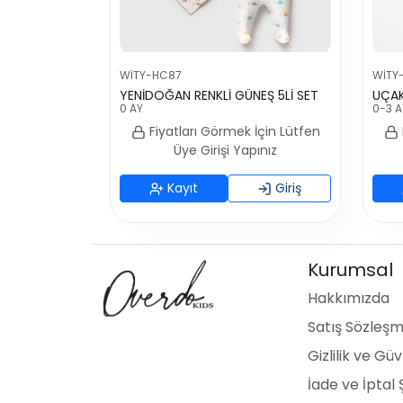
WİTY-HC87
WİTY
YENİDOĞAN RENKLİ GÜNEŞ 5Lİ SET
UÇAK
0 AY
0-3 A
Fiyatları Görmek İçin Lütfen
Üye Girişi Yapınız
Kayıt
Giriş
Kurumsal
Hakkımızda
Satış Sözleşm
Gizlilik ve Güv
İade ve İptal 