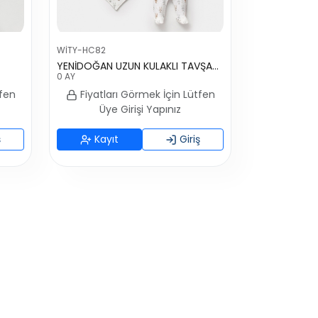
WİTY-HC82
YENİDOĞAN UZUN KULAKLI TAVŞAN 5 Lİ HASTANE ÇIKIŞI
0 AY
tfen
Fiyatları Görmek İçin Lütfen
Üye Girişi Yapınız
ş
Kayıt
Giriş