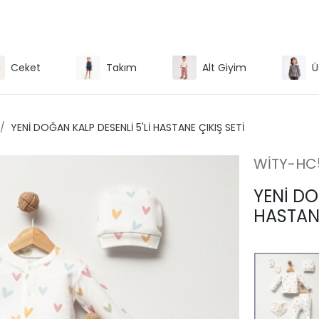
Ceket
Takım
Alt Giyim
Ü
YENİ DOĞAN KALP DESENLİ 5'Lİ HASTANE ÇIKIŞ SETİ
WİTY-HC
YENİ DO
HASTANE