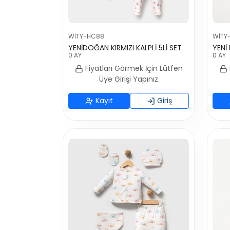
WİTY-HC88
WİTY
YENİDOĞAN KIRMIZI KALPLİ 5Lİ SET
YENİ
0 AY
0 AY
Fiyatları Görmek İçin Lütfen
Üye Girişi Yapınız
Kayıt
Giriş