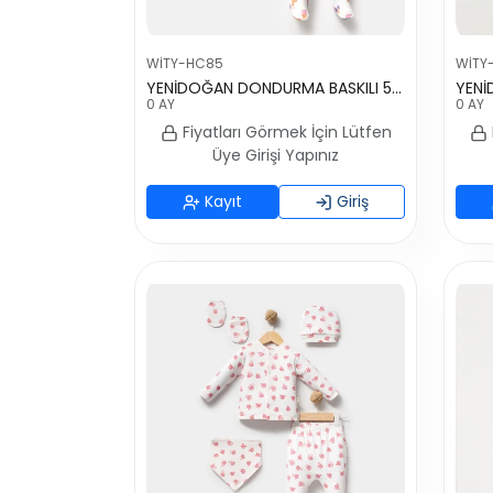
WİTY-HC85
WİTY
YENİDOĞAN DONDURMA BASKILI 5Lİ SET
0 AY
0 AY
Fiyatları Görmek İçin Lütfen
Üye Girişi Yapınız
Kayıt
Giriş