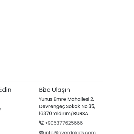
 Edin
Bize Ulaşın
k
Yunus Emre Mahallesi 2.
Devrengeç Sokak No:35,
m
16370 Yıldırım/BURSA
+905377625666
info@overdokids.com