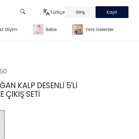
Türkçe
Giriş
Kayıt
st Giyim
Bebe
Yeni Gelenler
Türkçe
English
Русский
50
ĞAN KALP DESENLİ 5'Lİ
 ÇIKIŞ SETİ