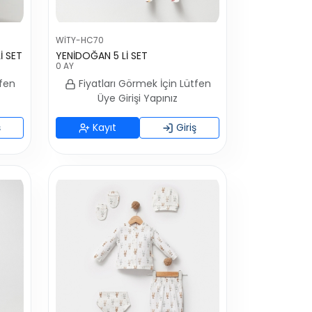
WİTY-HC70
İ SET
YENİDOĞAN 5 Lİ SET
0 AY
tfen
Fiyatları Görmek İçin Lütfen
Üye Girişi Yapınız
ş
Kayıt
Giriş