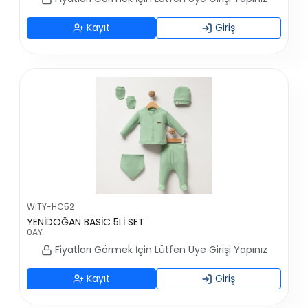
Kayıt
Giriş
WİTY-HC52
YENİDOĞAN BASİC 5Lİ SET
0AY
Fiyatları Görmek İçin Lütfen Üye Girişi Yapınız
Kayıt
Giriş