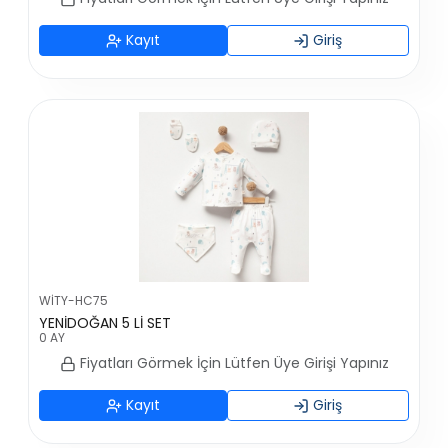
Kayıt
Giriş
WİTY-HC75
YENİDOĞAN 5 Lİ SET
0 AY
Fiyatları Görmek İçin Lütfen Üye Girişi Yapınız
Kayıt
Giriş