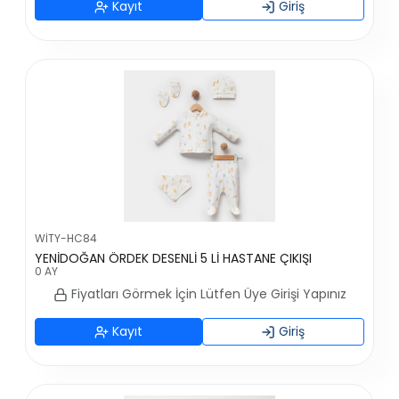
Kayıt
Giriş
WİTY-HC84
YENİDOĞAN ÖRDEK DESENLİ 5 Lİ HASTANE ÇIKIŞI
0 AY
Fiyatları Görmek İçin Lütfen Üye Girişi Yapınız
Kayıt
Giriş